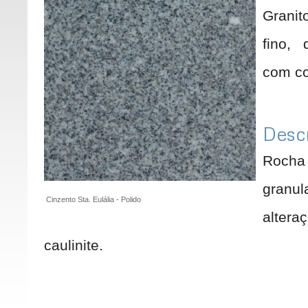
Grani
fino, 
com co
Descr
Rocha 
granu
Cinzento Sta. Eulália - Polido
alter
caulinite.