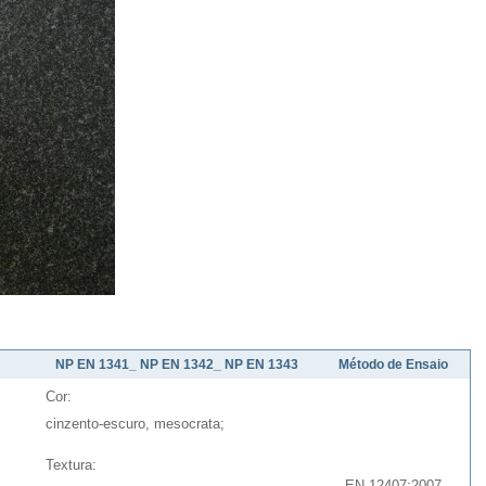
NP EN 1341_ NP EN 1342_ NP EN 1343
Método de Ensaio
Cor:
cinzento-escuro, mesocrata;
Textura:
EN 12407:2007