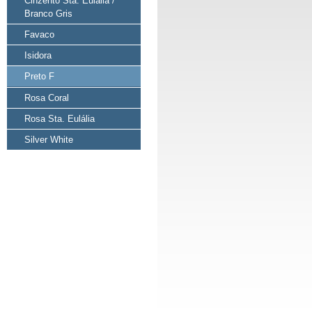
Cinzento Sta. Eulália /
Branco Gris
Favaco
Isidora
Preto F
Rosa Coral
Rosa Sta. Eulália
Silver White