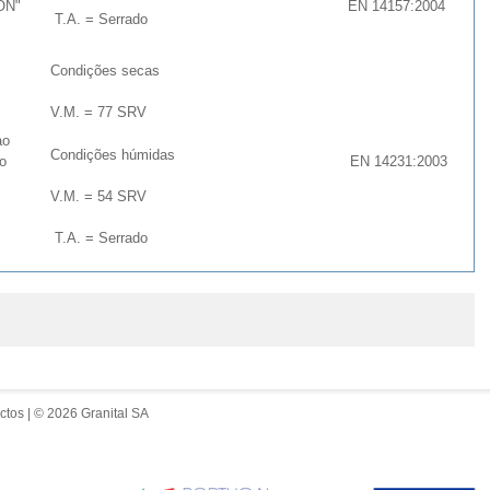
ON"
EN 14157:2004
T.A. = Serrado
Condições secas
V.M. = 77 SRV
ao
Condições húmidas
o
EN 14231:2003
V.M. = 54 SRV
T.A. = Serrado
ctos
| © 2026 Granital SA