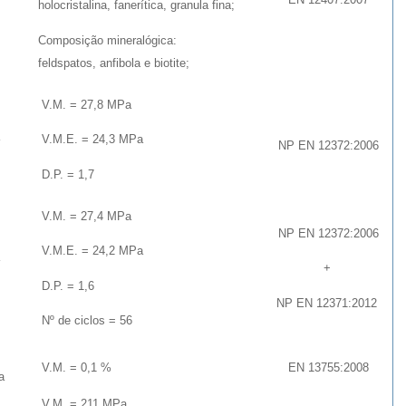
holocristalina, fanerítica, granula fina;
Composição mineralógica:
feldspatos, anfibola e biotite;
V.M. = 27,8 MPa
V.M.E. = 24,3 MPa
NP EN 12372:2006
D.P. = 1,7
V.M. = 27,4 MPa
NP EN 12372:2006
V.M.E. = 24,2 MPa
+
D.P. = 1,6
NP EN 12371:2012
Nº de ciclos = 56
V.M. = 0,1 %
EN 13755:2008
a
V.M. = 211 MPa